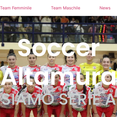
Team Femminile
Team Maschile
News
Soccer
Altamura
SIAMO SERIE A