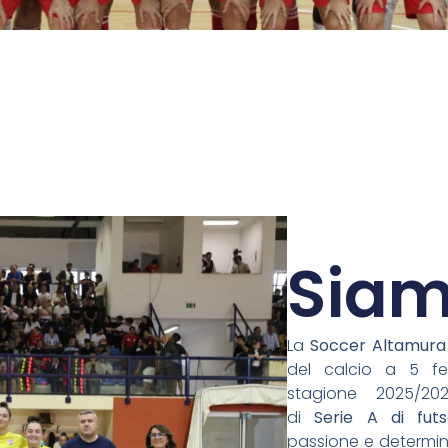
Siam
La
Soccer Altamura
del calcio a 5 fem
stagione 2025/20
di
Serie A di futs
passione e determin