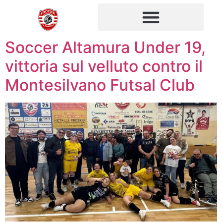
Soccer Altamura Under 19,
vittoria sul velluto contro il
Montesilvano Futsal Club