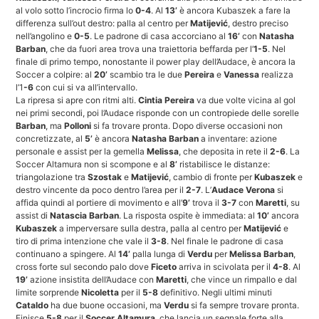
al volo sotto l’incrocio firma lo
0-4
. Al
13’
è ancora Kubaszek a fare la
differenza sull’out destro: palla al centro per
Matijević
, destro preciso
nell’angolino e
0-5
. Le padrone di casa accorciano al
16’
con
Natasha
Barban
, che da fuori area trova una traiettoria beffarda per l’
1-5
. Nel
finale di primo tempo, nonostante il power play dell’Audace, è ancora la
Soccer a colpire: al
20’
scambio tra le due
Pereira
e
Vanessa
realizza
l’1
-6
con cui si va all’intervallo.
La ripresa si apre con ritmi alti.
Cintia Pereira
va due volte vicina al gol
nei primi secondi, poi l’Audace risponde con un contropiede delle sorelle
Barban
, ma
Polloni
si fa trovare pronta. Dopo diverse occasioni non
concretizzate, al
5’
è ancora
Natasha Barban
a inventare: azione
personale e assist per la gemella
Melissa
, che deposita in rete il
2-6
. La
Soccer Altamura non si scompone e al
8’
ristabilisce le distanze:
triangolazione tra
Szostak
e
Matijević
, cambio di fronte per
Kubaszek
e
destro vincente da poco dentro l’area per il
2-7
. L’
Audace Verona
si
affida quindi al portiere di movimento e all’
9’
trova il
3-7
con
Maretti
, su
assist di
Natascia Barban
. La risposta ospite è immediata: al
10’
ancora
Kubaszek
a imperversare sulla destra, palla al centro per
Matijević
e
tiro di prima intenzione che vale il
3-8
. Nel finale le padrone di casa
continuano a spingere. Al
14’
palla lunga di
Verdu
per
Melissa Barban
,
cross forte sul secondo palo dove
Ficeto
arriva in scivolata per il
4-8
. Al
19’
azione insistita dell’Audace con
Maretti
, che vince un rimpallo e dal
limite sorprende
Nicoletta
per il
5-8
definitivo. Negli ultimi minuti
Cataldo
ha due buone occasioni, ma
Verdu
si fa sempre trovare pronta.
Finisce
5-8
per il
Soccer Altamura
, che lancia un segnale forte alla