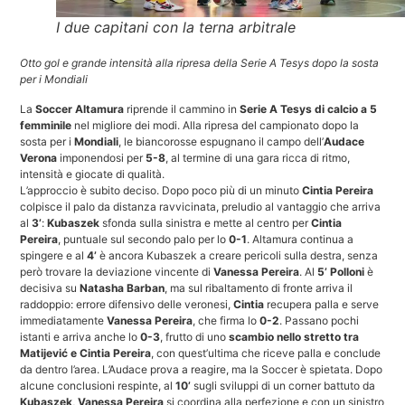
I due capitani con la terna arbitrale
Otto gol e grande intensità alla ripresa della Serie A Tesys dopo la sosta
per i Mondiali
La
Soccer Altamura
riprende il cammino in
Serie A Tesys di calcio a 5
femminile
nel migliore dei modi. Alla ripresa del campionato dopo la
sosta per i
Mondiali
, le biancorosse espugnano il campo dell’
Audace
Verona
imponendosi per
5-8
, al termine di una gara ricca di ritmo,
intensità e giocate di qualità.
L’approccio è subito deciso. Dopo poco più di un minuto
Cintia Pereira
colpisce il palo da distanza ravvicinata, preludio al vantaggio che arriva
al
3’
:
Kubaszek
sfonda sulla sinistra e mette al centro per
Cintia
Pereira
, puntuale sul secondo palo per lo
0-1
. Altamura continua a
spingere e al
4’
è ancora Kubaszek a creare pericoli sulla destra, senza
però trovare la deviazione vincente di
Vanessa Pereira
. Al
5’
Polloni
è
decisiva su
Natasha Barban
, ma sul ribaltamento di fronte arriva il
raddoppio: errore difensivo delle veronesi,
Cintia
recupera palla e serve
immediatamente
Vanessa Pereira
, che firma lo
0-2
. Passano pochi
istanti e arriva anche lo
0-3
, frutto di uno
scambio nello stretto tra
Matijević e Cintia Pereira
, con quest’ultima che riceve palla e conclude
da dentro l’area. L’Audace prova a reagire, ma la Soccer è spietata. Dopo
alcune conclusioni respinte, al
10’
sugli sviluppi di un corner battuto da
Kubaszek
,
Vanessa Pereira
si coordina alla perfezione e con un sinistro