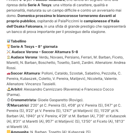
ripresa della
Serie A Tesys
: una vittoria di carattere, qualità e
personalità, maturata su un campo difficile e contro un avversario mai
domo.
Domenica prossima le biancorosse torneranno davanti al
proprio pubblico
, ospitando al PalaPiccinni le
campionesse d’Italia
dell’Osaka Falconara
, in una sfida di grande prestigio che rappresenterà
un banco di prova importante per il prosieguo della stagione.
Tabellino
Serie A Tesys – 8^ giornata
Audace Verona – Soccer Altamura 5–8
Audace Verona
: Verdu, Novaes, Persiano, Ferrari, M. Barban, Ficeto,
Maretti, N. Barban, Boschetto, Tosetto, Santi, Zardini. Allenatore: Andrea
Rossi.
Soccer Altamura
: Polloni, Cataldo, Szostak, Sabatino, Pezzolla, C.
Pereira, Kubaszek, Coletto, V. Pereira, Matijević, Nicoletta, Valente.
Allenatore: Vincenzo Tassielli.
Arbitri
: Alessandro Cannizzaro (Ravenna) e Francesco Cocco
(Parma).
Cronometrista
: Gioele Gasparetto (Rovigo).
Marcatrici
: 2’20” pt C. Pereira (S), 4’08” pt V. Pereira (S), 5’47” pt C.
Pereira (S), 9’22” pt V. Pereira (S), 12’47” pt Matijević (S), 15’29” pt N.
Barban (A), 19’40” pt V. Pereira; 4’29” st M. Barban (A), 7’26” st Kubaszek
(A), 8’31” st Maretti (A), 9’07” st Matijević (S), 13’50” st Ficeto (A), 18’13”
st Maretti (A).
Ammonite
: N. Barban, Tosetto (A); Kubaszek (S).